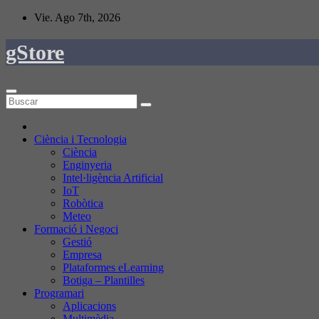
Saltar
Vie. Ago 7th, 2026
al
contenido
gStore
Ciència i Tecnologia
Ciència
Enginyeria
Intel·ligència Artificial
IoT
Robòtica
Meteo
Formació i Negoci
Gestió
Empresa
Plataformes eLearning
Botiga – Plantilles
Programari
Aplicacions
Multimèdia