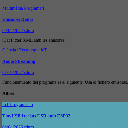
Multimèdia
Programari
Emisores Ràdio
02/05/2022
sduro
iCat Fitxer XML amb les emisores:
Ciència i Tecnologia
IoT
Radio Streaming
01/19/2022
sduro
Funcionamiento del programa es el siguiente. Usa el fichero emisoras
Altres
IoT
Programació
TinyUSB i teclats USB amb ESP32
04/04/2026
sduro