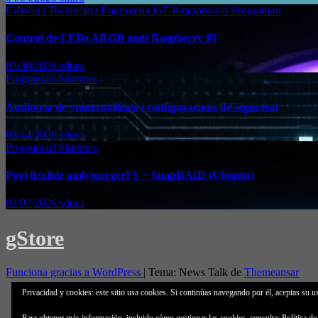
Ciència i Tecnologia
Enginyeria
IoT
Programació
Programari
Control de LEDs ARGB amb Raspberry Pi
03/30/2026
sduro
Programari
Sistemes
Auditoria de vulnerabilitats i configuracions de seguretat
03/14/2026
sduro
Programari
Sistemes
Pool flexible amb mergerFS + SnapRAID (Ubuntu)
03/07/2026
sduro
gStore
Funciona gracias a WordPress
|
Tema: News Talk de
Themeansar
Privacidad y cookies: este sitio usa cookies. Si continúas navegando por él, aceptas su u
Política de cookies (UE)
Declaración de Privacidad