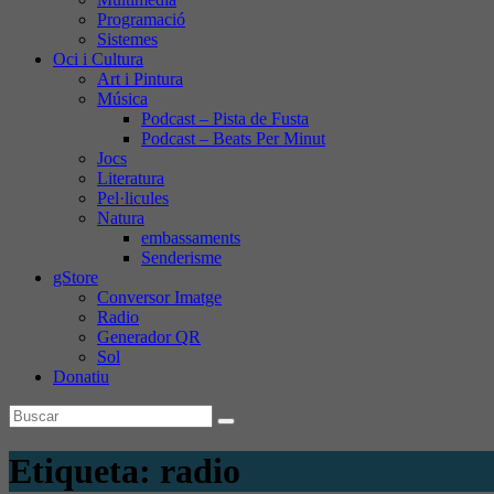
Programació
Sistemes
Oci i Cultura
Art i Pintura
Música
Podcast – Pista de Fusta
Podcast – Beats Per Minut
Jocs
Literatura
Pel·licules
Natura
embassaments
Senderisme
gStore
Conversor Imatge
Radio
Generador QR
Sol
Donatiu
Etiqueta:
radio