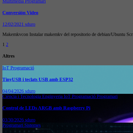
Multimèdia
Programari
Conversión Video
12/02/2021
sduro
Makemkvcon Instalar makemkv del repositorio de debian/Ubuntu Sc
Paginación
1
2
de
Altres
entradas
IoT
Programació
TinyUSB i teclats USB amb ESP32
04/04/2026
sduro
Ciència i Tecnologia
Enginyeria
IoT
Programació
Programari
Control de LEDs ARGB amb Raspberry Pi
03/30/2026
sduro
Programari
Sistemes