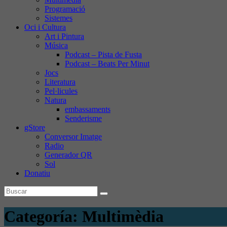
Programació
Sistemes
Oci i Cultura
Art i Pintura
Música
Podcast – Pista de Fusta
Podcast – Beats Per Minut
Jocs
Literatura
Pel·licules
Natura
embassaments
Senderisme
gStore
Conversor Imatge
Radio
Generador QR
Sol
Donatiu
Categoría:
Multimèdia