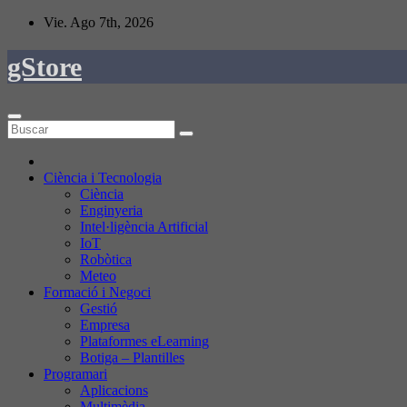
Saltar
Vie. Ago 7th, 2026
al
contenido
gStore
Ciència i Tecnologia
Ciència
Enginyeria
Intel·ligència Artificial
IoT
Robòtica
Meteo
Formació i Negoci
Gestió
Empresa
Plataformes eLearning
Botiga – Plantilles
Programari
Aplicacions
Multimèdia