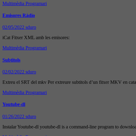
Multimèdia
Programari
Emisores Ràdio
02/05/2022
sduro
iCat Fitxer XML amb les emisores:
Multimèdia
Programari
Subtitols
02/02/2022
sduro
Extreu el SRT del mkv Per extreure subtitols d’un fitxer MKV en cata
Multimèdia
Programari
Youtube-dl
01/26/2022
sduro
Instalar Youtube-dl youtube-dl is a command-line program to downlo