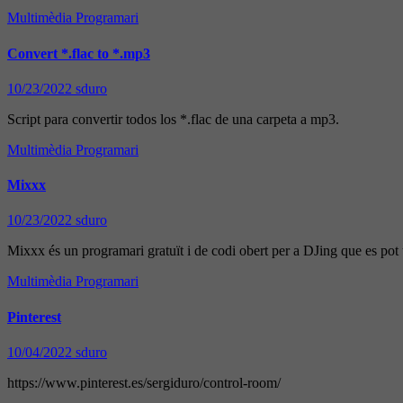
Multimèdia
Programari
Convert *.flac to *.mp3
10/23/2022
sduro
Script para convertir todos los *.flac de una carpeta a mp3.
Multimèdia
Programari
Mixxx
10/23/2022
sduro
Mixxx és un programari gratuït i de codi obert per a DJing que es pot 
Multimèdia
Programari
Pinterest
10/04/2022
sduro
https://www.pinterest.es/sergiduro/control-room/