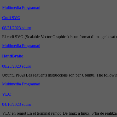
Multimèdia
Programari
Codi SVG
08/31/2023
sduro
El codi SVG (Scalable Vector Graphics) és un format d’imatge basa
Multimèdia
Programari
HandBrake
08/23/2023
sduro
Ubuntu PPAs Les següents instruccions son per Ubuntu. The following
Multimèdia
Programari
VLC
04/16/2023
sduro
VLC en remot En el terminal remot. De linux a linux. S’ha de realit