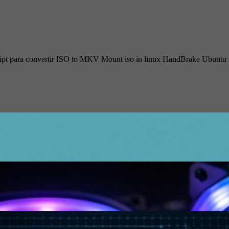
ript para convertir ISO to MKV Mount iso in linux HandBrake Ubun