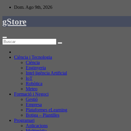
Saltar
Dom. Ago 9th, 2026
al
contenido
gStore
Ciència i Tecnologia
Ciència
Enginyeria
Intel·ligència Artificial
IoT
Robòtica
Meteo
Formació i Negoci
Gestió
Empresa
Plataformes eLearning
Botiga – Plantilles
Programari
Aplicacions
Multimèdia