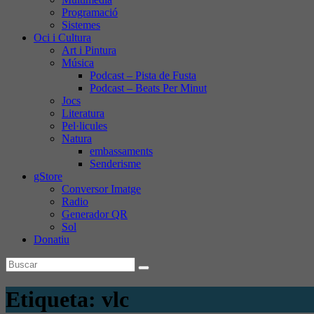
Programació
Sistemes
Oci i Cultura
Art i Pintura
Música
Podcast – Pista de Fusta
Podcast – Beats Per Minut
Jocs
Literatura
Pel·licules
Natura
embassaments
Senderisme
gStore
Conversor Imatge
Radio
Generador QR
Sol
Donatiu
Etiqueta:
vlc