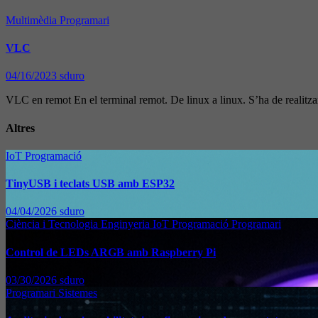
Multimèdia
Programari
VLC
04/16/2023
sduro
VLC en remot En el terminal remot. De linux a linux. S’ha de realit
Altres
IoT
Programació
TinyUSB i teclats USB amb ESP32
04/04/2026
sduro
Ciència i Tecnologia
Enginyeria
IoT
Programació
Programari
Control de LEDs ARGB amb Raspberry Pi
03/30/2026
sduro
Programari
Sistemes