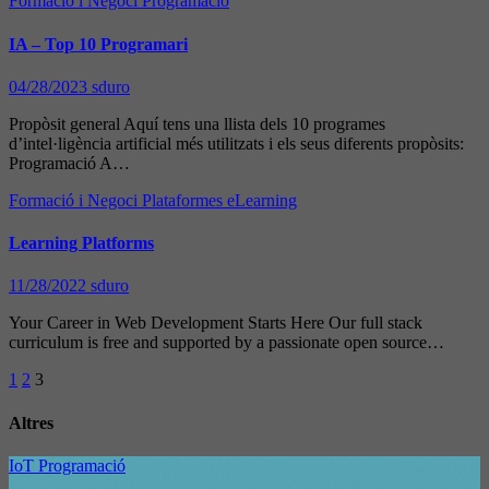
Formació i Negoci
Programació
IA – Top 10 Programari
04/28/2023
sduro
Propòsit general Aquí tens una llista dels 10 programes
d’intel·ligència artificial més utilitzats i els seus diferents propòsits:
Programació A…
Formació i Negoci
Plataformes eLearning
Learning Platforms
11/28/2022
sduro
Your Career in Web Development Starts Here Our full stack
curriculum is free and supported by a passionate open source…
Paginación
1
2
3
de
Altres
entradas
IoT
Programació