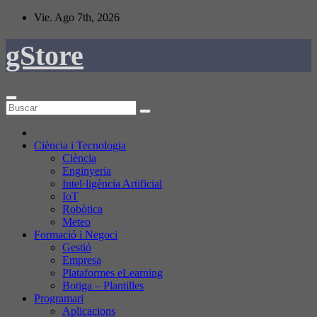
Saltar
Vie. Ago 7th, 2026
al
contenido
gStore
Ciència i Tecnologia
Ciència
Enginyeria
Intel·ligència Artificial
IoT
Robòtica
Meteo
Formació i Negoci
Gestió
Empresa
Plataformes eLearning
Botiga – Plantilles
Programari
Aplicacions