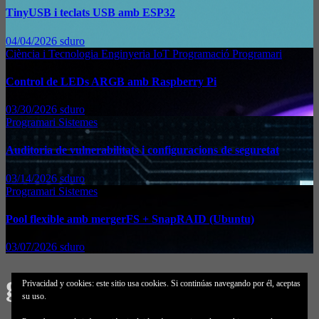
TinyUSB i teclats USB amb ESP32
04/04/2026
sduro
Ciència i Tecnologia
Enginyeria
IoT
Programació
Programari
Control de LEDs ARGB amb Raspberry Pi
03/30/2026
sduro
Programari
Sistemes
Auditoria de vulnerabilitats i configuracions de seguretat
03/14/2026
sduro
Programari
Sistemes
Pool flexible amb mergerFS + SnapRAID (Ubuntu)
03/07/2026
sduro
gStore
Privacidad y cookies: este sitio usa cookies. Si continúas navegando por él, aceptas
su uso.