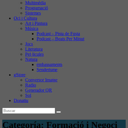
Multimèdia
Programació
Sistemes
Oci i Cultura
Art i Pintura
Música
Podcast – Pista de Fusta
Podcast – Beats Per Minut
Jocs
Literatura
Pel·licules
Natura
embassaments
Senderisme
gStore
Conversor Imatge
Radio
Generador QR
Sol
Donatiu
Categoría:
Formació i Negoci