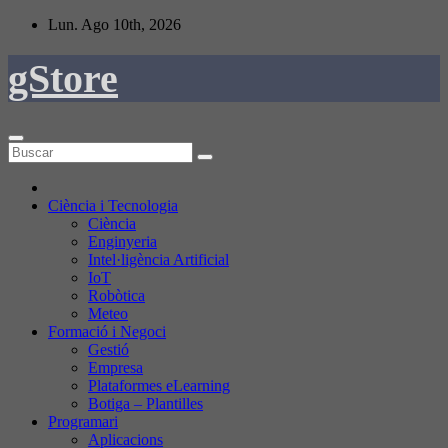
Saltar
Lun. Ago 10th, 2026
al
contenido
gStore
Ciència i Tecnologia
Ciència
Enginyeria
Intel·ligència Artificial
IoT
Robòtica
Meteo
Formació i Negoci
Gestió
Empresa
Plataformes eLearning
Botiga – Plantilles
Programari
Aplicacions