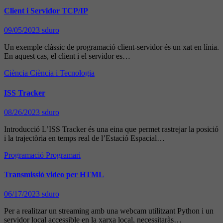
Client i Servidor TCP/IP
09/05/2023
sduro
Un exemple clàssic de programació client-servidor és un xat en línia.
En aquest cas, el client i el servidor es…
Ciència
Ciència i Tecnologia
ISS Tracker
08/26/2023
sduro
Introducció L’ISS Tracker és una eina que permet rastrejar la posició
i la trajectòria en temps real de l’Estació Espacial…
Programació
Programari
Transmissió video per HTML
06/17/2023
sduro
Per a realitzar un streaming amb una webcam utilitzant Python i un
servidor local accessible en la xarxa local, necessitaràs…