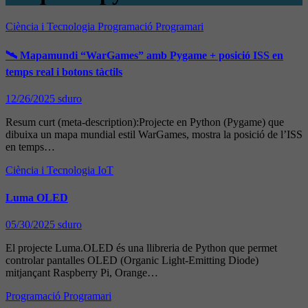
Ciència i Tecnologia
Programació
Programari
🛰️ Mapamundi “WarGames” amb Pygame + posició ISS en
temps real i botons tàctils
12/26/2025
sduro
Resum curt (meta‑description):Projecte en Python (Pygame) que
dibuixa un mapa mundial estil WarGames, mostra la posició de l’ISS
en temps…
Ciència i Tecnologia
IoT
Luma OLED
05/30/2025
sduro
El projecte Luma.OLED és una llibreria de Python que permet
controlar pantalles OLED (Organic Light-Emitting Diode)
mitjançant Raspberry Pi, Orange…
Programació
Programari