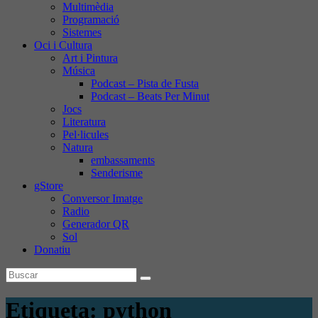
Multimèdia
Programació
Sistemes
Oci i Cultura
Art i Pintura
Música
Podcast – Pista de Fusta
Podcast – Beats Per Minut
Jocs
Literatura
Pel·licules
Natura
embassaments
Senderisme
gStore
Conversor Imatge
Radio
Generador QR
Sol
Donatiu
Etiqueta:
python