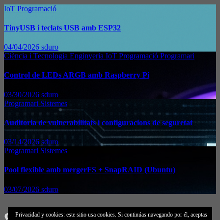
IoT
Programació
TinyUSB i teclats USB amb ESP32
04/04/2026
sduro
Ciència i Tecnologia
Enginyeria
IoT
Programació
Programari
Control de LEDs ARGB amb Raspberry Pi
03/30/2026
sduro
Programari
Sistemes
Auditoria de vulnerabilitats i configuracions de seguretat
03/14/2026
sduro
Programari
Sistemes
Pool flexible amb mergerFS + SnapRAID (Ubuntu)
03/07/2026
sduro
gStore
Privacidad y cookies: este sitio usa cookies. Si continúas navegando por él, aceptas